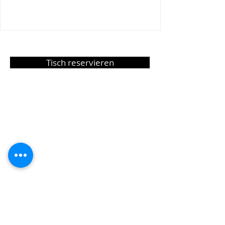
Tisch reservieren
TEL
052 337 26 11
Dorfstrasse 50 8542
Wiesendangen
Mittwoch bis Sonntag
11:00 - 14:00 Uhr
17:00 - 23:00 Uhr
Montag+Dienstag
Geschlossen